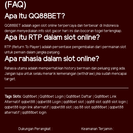
(FAQ)
Apa Itu QQ88BET?
QQ88BET adalah agen slot online terpercaya dan terbesar di Indonesia
dengan menyediakan info slot gacor hari ini dan bocoran togel terlengkap.
Apa itu RTP dalam slot online?
RTP (Return To Player) adalah persentase pengembalian dari permainan slot
untuk pemain dalam jangka panjang.
Apa rahasia dalam slot online?
Rahasia utama adalah memperhatikan history bermain dan peluang yang ada.
Jangan lupa untuk selalu menarik kemenangan (withdraw) jika sudah mencapai
target.
Tags Slots:
Qq88bet
|
Qq88bet Login
|
Qq88bet Daftar
|
Qq88bet Link
Alternatif
qqbet88
|
qqbet88 Login
|
qq88bet slot
|
qq88 slot
qq88 slot login
|
qqbet88 login link alternatif
|
qqbet88 slot
|
qq 88 slot
qq888bet
|
qqbet88
alternatif
|
qq888bet login
Dukungan Perangkat :
Keamanan Terjamin :