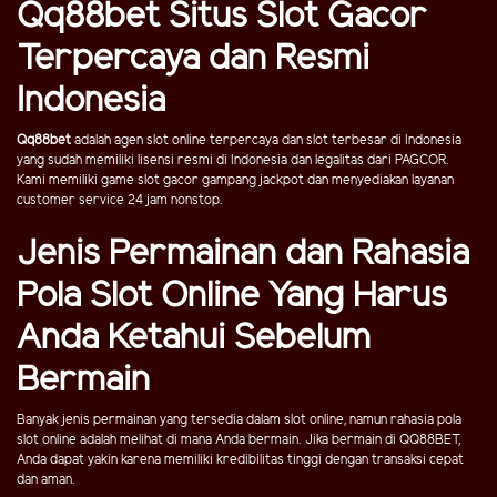
Qq88bet Situs Slot Gacor
Terpercaya dan Resmi
Indonesia
Qq88bet
adalah agen slot online terpercaya dan slot terbesar di Indonesia
yang sudah memiliki lisensi resmi di Indonesia dan legalitas dari PAGCOR.
Kami memiliki game slot gacor gampang jackpot dan menyediakan layanan
customer service 24 jam nonstop.
Jenis Permainan dan Rahasia
Pola Slot Online Yang Harus
Anda Ketahui Sebelum
Bermain
Banyak jenis permainan yang tersedia dalam slot online, namun rahasia pola
slot online adalah melihat di mana Anda bermain. Jika bermain di QQ88BET,
Anda dapat yakin karena memiliki kredibilitas tinggi dengan transaksi cepat
dan aman.