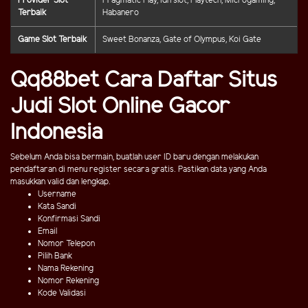
Provider Slot
Pragmatic Play, Idn slot, Playtech, Microgaming,
Terbaik
Habanero
Game Slot Terbaik
Sweet Bonanza, Gate of Olympus, Koi Gate
Qq88bet Cara Daftar Situs
Judi Slot Online Gacor
Indonesia
Sebelum Anda bisa bermain, buatlah user ID baru dengan melakukan
pendaftaran di menu register secara gratis. Pastikan data yang Anda
masukkan valid dan lengkap.
Username
Kata Sandi
Konfirmasi Sandi
Email
Nomor Telepon
Pilih Bank
Nama Rekening
Nomor Rekening
Kode Validasi