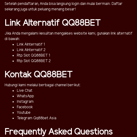
Setelah pendaftaran, Anda bisa langsung login dan mulai bermain. Daftar
sekarang juga untuk peluang menang besar!
Link Alternatif QQ88BET
Jika Anda mengalami kesulitan mengakses website kami, gunakan link alternatif
di bawah:
Link Alnternatif 1
Link Alnternatif 2
Rtp Slot QQ88BET 1
Rtp Slot QQ88BET 2
Kontak QQ88BET
Hubungi kami melalui berbagai channel berikut:
Live Chat
WhatsApp
Instagram
Facebook
Youtube
Telegram Qq88bet Asia
Frequently Asked Questions