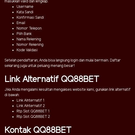
masukkan valid dan lengkap.
Username
Kata Sandi
Konfirmasi Sandi
Email
Nomor Telepon
Pilih Bank
Nama Rekening
Nomor Rekening
Kode Validasi
Setelah pendaftaran, Anda bisa langsung login dan mulai bermain. Daftar
sekarang juga untuk peluang menang besar!
Link Alternatif QQ88BET
Jika Anda mengalami kesulitan mengakses website kami, gunakan link alternatif
di bawah:
Link Alnternatif 1
Link Alnternatif 2
Rtp Slot QQ88BET 1
Rtp Slot QQ88BET 2
Kontak QQ88BET