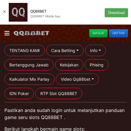
×
QQ88BET
Download
QQ88BET Mobile App
MASUK
DAFTAR
TENTANG KAMI
Cara Betting
Info
Bertanggung Jawab
Kebijakan
Phising
Kalkulator Mix Parlay
Video Qq88bet
IDN Poker
RTP Slot QQ88BET
Pastikan anda sudah login untuk melanjutkan panduan
game seru slots QQ88BET .
Berikut langkah bermain game slots: