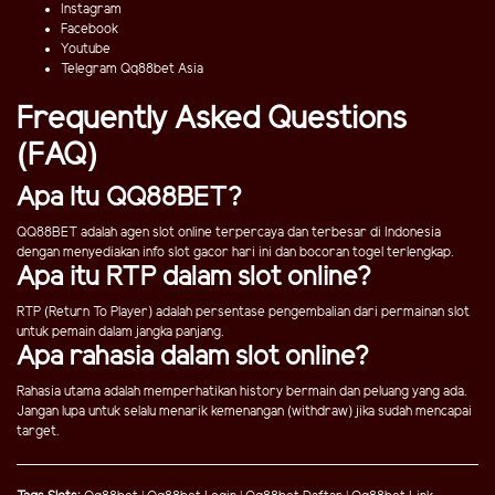
Instagram
Facebook
Youtube
Telegram Qq88bet Asia
Frequently Asked Questions
(FAQ)
Apa Itu QQ88BET?
QQ88BET adalah agen slot online terpercaya dan terbesar di Indonesia
dengan menyediakan info slot gacor hari ini dan bocoran togel terlengkap.
Apa itu RTP dalam slot online?
RTP (Return To Player) adalah persentase pengembalian dari permainan slot
untuk pemain dalam jangka panjang.
Apa rahasia dalam slot online?
Rahasia utama adalah memperhatikan history bermain dan peluang yang ada.
Jangan lupa untuk selalu menarik kemenangan (withdraw) jika sudah mencapai
target.