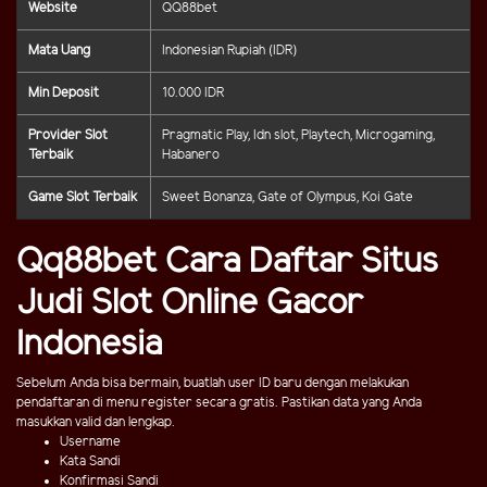
Website
QQ88bet
Mata Uang
Indonesian Rupiah (IDR)
Min Deposit
10.000 IDR
Provider Slot
Pragmatic Play, Idn slot, Playtech, Microgaming,
Terbaik
Habanero
Game Slot Terbaik
Sweet Bonanza, Gate of Olympus, Koi Gate
Qq88bet Cara Daftar Situs
Judi Slot Online Gacor
Indonesia
Sebelum Anda bisa bermain, buatlah user ID baru dengan melakukan
pendaftaran di menu register secara gratis. Pastikan data yang Anda
masukkan valid dan lengkap.
Username
Kata Sandi
Konfirmasi Sandi