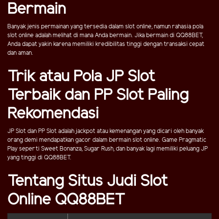
Bermain
Banyak jenis permainan yang tersedia dalam slot online, namun rahasia pola
slot online adalah melihat di mana Anda bermain. Jika bermain di QQ88BET,
Anda dapat yakin karena memiliki kredibilitas tinggi dengan transaksi cepat
dan aman.
Trik atau Pola JP Slot
Terbaik dan PP Slot Paling
Rekomendasi
JP Slot dan PP Slot adalah jackpot atau kemenangan yang dicari oleh banyak
orang demi mendapatkan gacor dalam bermain slot online. Game Pragmatic
Play seperti Sweet Bonanza, Sugar Rush, dan banyak lagi memiliki peluang JP
yang tinggi di QQ88BET.
Tentang Situs Judi Slot
Online QQ88BET